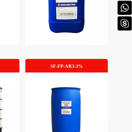
SF-FP-AR3-3%
フォー
高膨張フォーム