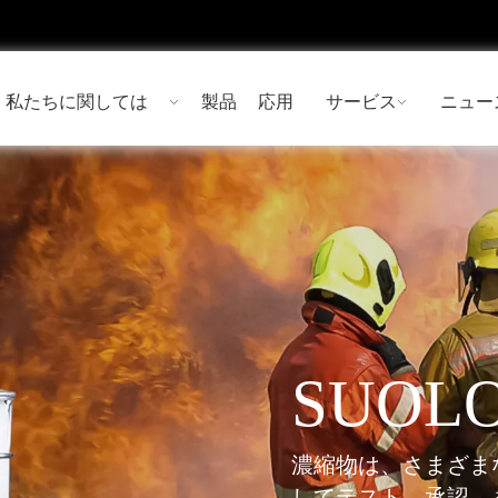
私たちに関しては
製品
応用
サービス
ニュー
SUOL
濃縮物は、さまざま
してテスト、承認、