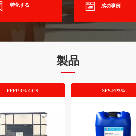
特化する
成功事例
特化する
成功事例
製品
FFFP 3% CCS
SFS-FP3%