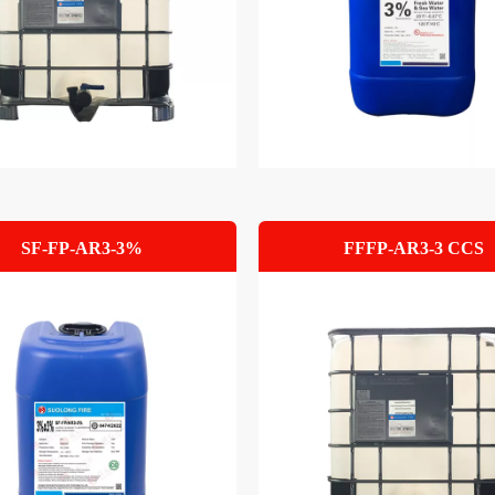
SF-FP-AR3-3%
FFFP-AR3-3 CCS
フッ素プロテイン
FFFPフォーム
ム